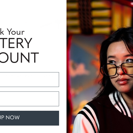
Single
Interm
k Your
Availabili
TERY
Quantity
COUNT
rmation sur les verres optiques
Perfomance Level
une monture étroite en œil de chat qui apporte une touche d'élég
ur un usage quotidien. Disponibles en trois coloris uniques avec 
mée d’après les pôles technologiques nordiques, notre collection
UP NOW