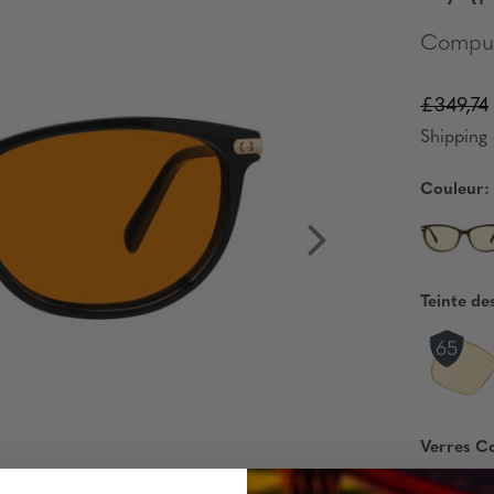
Comput
£349,74
Shipping 
Couleur:
Teinte de
Verres C