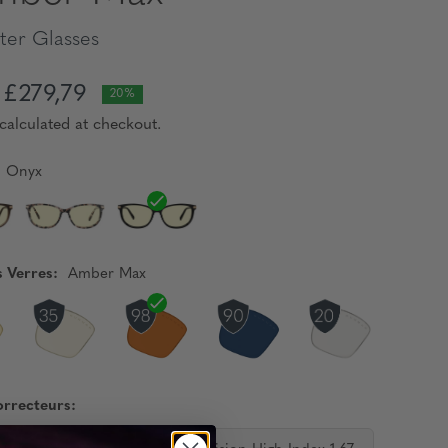
er Glasses
£279,79
20%
calculated at checkout.
Onyx
s Verres:
Amber Max
orrecteurs: