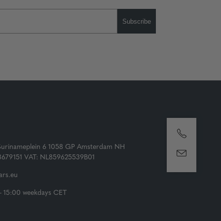
Subscribe
Surinameplein 6 1058 GP Amsterdam NH
73679151 VAT: NL859625539B01
rs.eu
- 15:00 weekdays CET