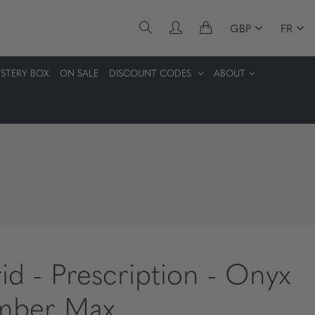
GBP
FR
STERY BOX
ON SALE
DISCOUNT CODES
ABOUT
rid - Prescription - Onyx
mber Max