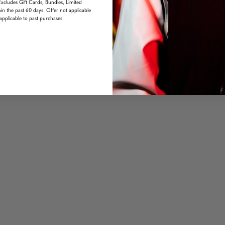
Excludes Gift Cards, Bundles, Limited
in the past 60 days. Offer not applicable
applicable to past purchases.
ces