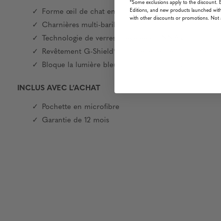
*Some exclusions apply to the discount. 
Editions, and new products launched with
Forme œil de chat en polymère haut de gamme
with other discounts or promotions. Not 
Charnières multi-barillets
Technologie de verres brevetée GUNNAR
Revêtement G-Shield® : antireflet et résistant aux tra
Bloque la lumière bleue nocive et 100 % des UV
INCLUS AVEC L’ACHAT
Pochette en microfibre
Garantie de 12 mois