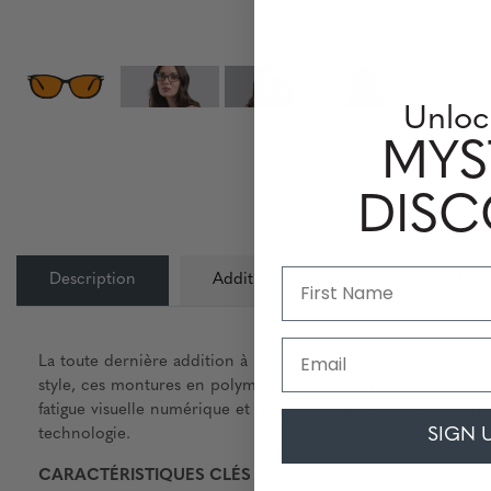
Unloc
MYS
DIS
Description
Additional Information
Info
Email
La toute dernière addition à notre collection Kista :
Ingrid
– 
style, ces montures en polymère de précision sont idéales po
fatigue visuelle numérique et bloquer la lumière bleue. Nom
SIGN 
technologie.
CARACTÉRISTIQUES CLÉS