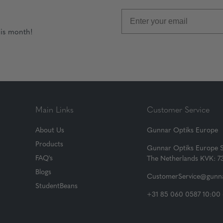
his month!
Main Links
Customer Service
About Us
Gunnar Optiks Europe
Products
Gunnar Optiks Europe 
FAQ's
The Netherlands KVK: 
Blogs
CustomerService@gunna
StudentBeans
+31 85 060 0587 10:00 