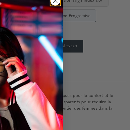
 Vision Standard
Single Vision High Index 1.67
ediate Progressive
Distance Progressive
ty:
In Stock
-
+
Add to cart
:
ance et de sophistication. Conçues pour le confort et le
des verres teintés ambre ou transparents pour réduire la
 Kista rend hommage au rôle essentiel des femmes dans la