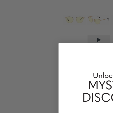
Unloc
MYS
DIS