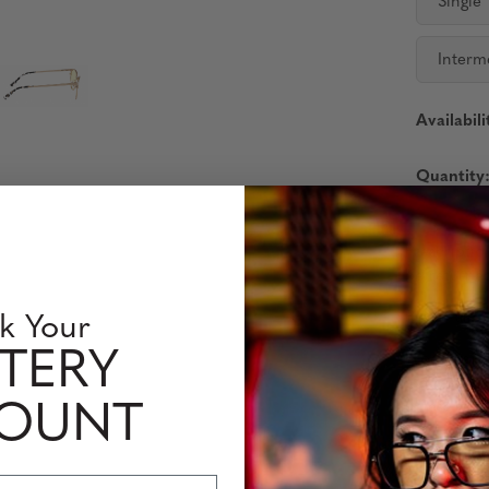
Single
Interm
Availabili
Quantity
Prescriptio
be returne
Please all
k Your
TERY
Products s
are respons
unless stat
COUNT