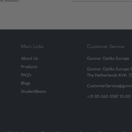
his month!
Main Links
Customer Service
About Us
Gunnar Optiks Europe
Products
Gunnar Optiks Europe 
FAQ's
The Netherlands KVK: 
Blogs
CustomerService@gunna
StudentBeans
+31 85 060 0587 10:00 