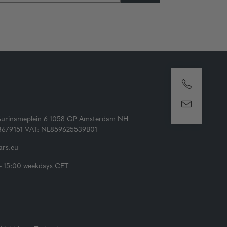
Surinameplein 6 1058 GP Amsterdam NH
73679151 VAT: NL859625539B01
rs.eu
- 15:00 weekdays CET