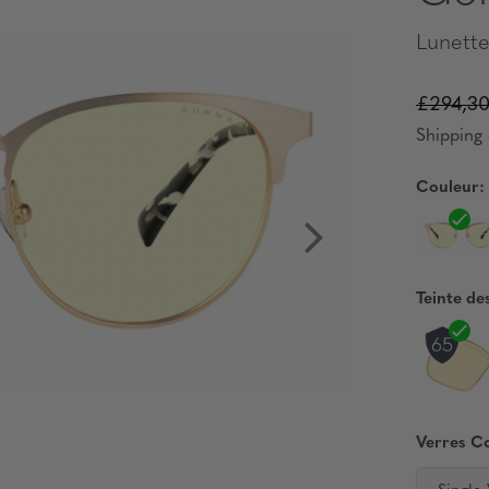
Lunette
£294,3
Shipping 
Couleur:
Teinte de
Verres C