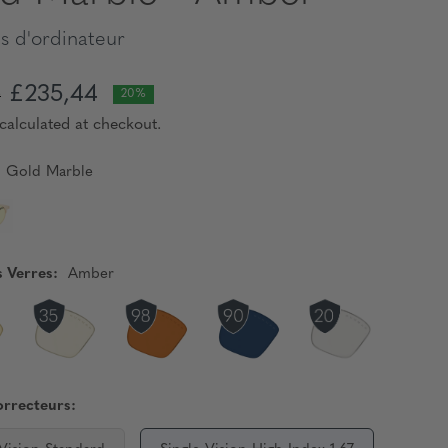
s d'ordinateur
£235,44
0
20%
calculated at checkout.
Gold Marble
s Verres:
Amber
orrecteurs: