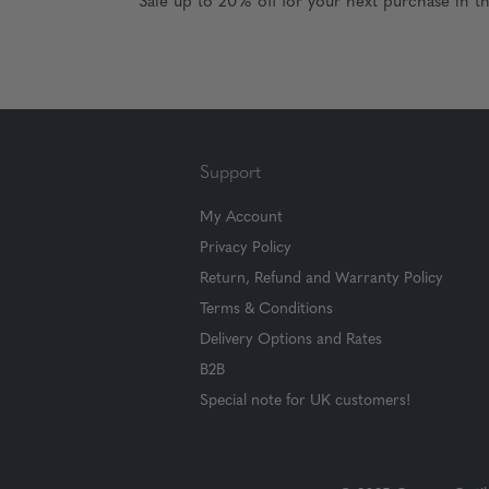
Sale up to 20% off for your next purchase in t
Support
My Account
Privacy Policy
Return, Refund and Warranty Policy
Terms & Conditions
Delivery Options and Rates
B2B
Special note for UK customers!