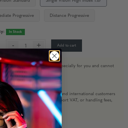
 Vision Standard
Single Vision High Index 1.67
ediate Progressive
Distance Progressive
ty:
In Stock
-
+
Add to cart
:
n glasses are made to measure specially for you and cannot
d or exchanged.
ow
4–6 weeks
for orders to ship.
hip from the
United States
. EU and international customers
ible for any customs duties, import VAT, or handling fees,
ed otherwise at checkout.