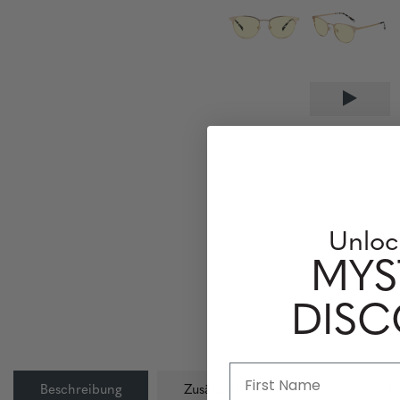
Unloc
MYS
DIS
Beschreibung
Zusätzliche Information
L