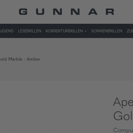
JUGEND
LESEBRILLEN
KORREKTURBRILLEN
SONNENBRILLEN
ZU
 Gold Marble - Amber
Ape
Gol
Comput