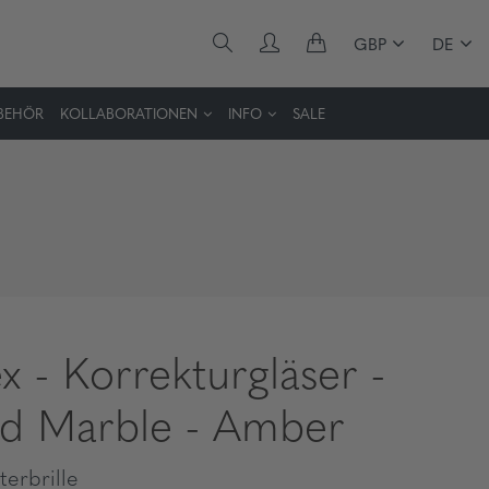
GBP
DE
BEHÖR
KOLLABORATIONEN
INFO
SALE
x - Korrekturgläser -
d Marble - Amber
erbrille