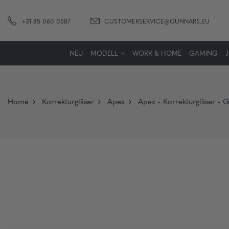
+31 85 060 0587
CUSTOMERSERVICE@GUNNARS.EU
NEU
MODELL
WORK & HOME
GAMING
Home
Korrekturgläser
Apex
Apex - Korrekturgläser -