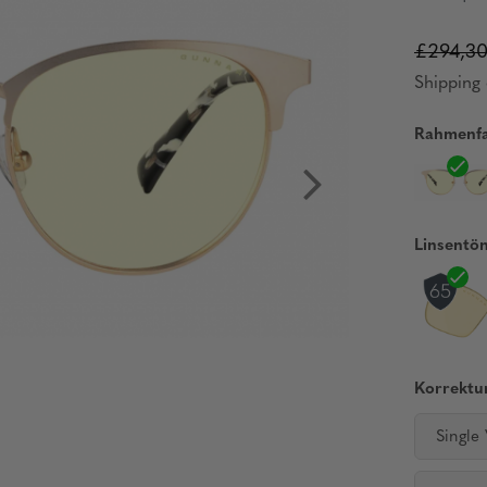
£294,3
Shipping 
Rahmenfa
Linsentö
Korrektur
Single