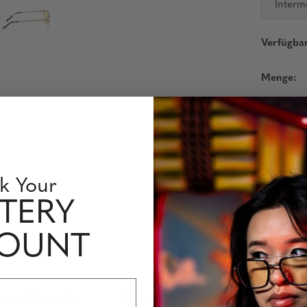
Interm
Verfügbar
Menge:
Prescriptio
be returne
Please all
k Your
Products s
TERY
are respons
unless stat
COUNT
insen Information
Perfomance Level