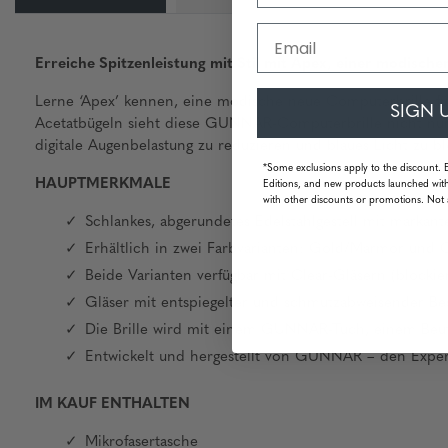
Email
Erreiche Spitzenleistung mit Stil mit Apex, einer modischen
Lerne ‘Apex’ kennen, eine modische neue Computerbrille für
SIGN 
Acetatbügeln sieht diese GUNNAR-Computerbrille nicht nur 
digitale Augenbelastung zu reduzieren und blaues Licht zu b
*Some exclusions apply to the discount. 
HAUPTMERKMALE
Editions, and new products launched with
with other discounts or promotions. Not 
Schlankes, abgerundetes Edelstahlgestell mit markant
Erhältlich in zwei Farbvarianten: Gold/Marmor und 
Beide Varianten verfügbar mit Clear-Gläsern (blockie
Gläser mit entspiegelter und schmutzabweisender Be
Die Brille wird mit einem GUNNAR-Tuch, einem Beute
Entwickelt und hergestellt von GUNNAR – den Experte
IM KAUF ENTHALTEN
Mikrofasertasche