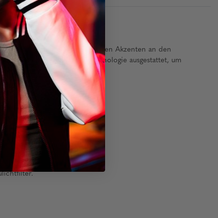
n Edelstahlgestell und marmorierten Akzenten an den
GUNNARs überlegener Glastechnologie ausgestattet, um
chtungen.
ichen Flair.
cht).
chtfilter.