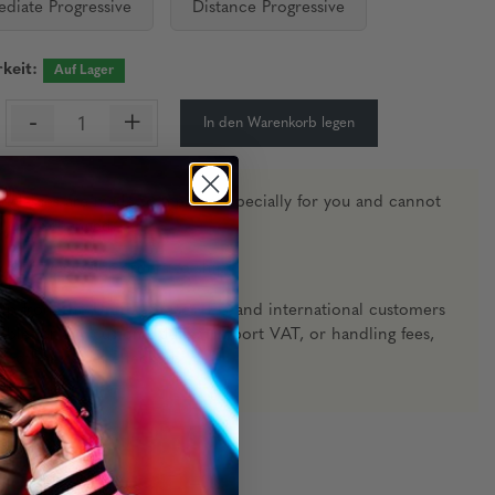
ediate Progressive
Distance Progressive
keit:
Auf Lager
-
+
In den Warenkorb legen
n glasses are made to measure specially for you and cannot
d or exchanged.
ow
4–6 weeks
for orders to ship.
hip from the
United States
. EU and international customers
ible for any customs duties, import VAT, or handling fees,
ed otherwise at checkout.