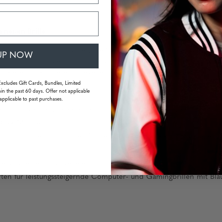
 neuen Brille!
 digitale Bildschirmnutzer, die Stil schätzen! Mit einem robuste
UP NOW
scharf aus, sondern hält auch deine Augen scharf. Apex ist mit 
lockieren, inklusive entspiegelter und schmutzabweisender Beschi
Excludes Gift Cards, Bundles, Limited
in the past 60 days. Offer not applicable
applicable to past purchases.
en Cat-Eye-Designelementen und stilvollen Acetatbügeln für zusätzl
Onyx/Marineblau.
rt 35% blaues Licht) oder Amber-Gläsern (blockiert 65% blaues Li
schichtung.
l und einem Etui geliefert.
n für leistungssteigernde Computer- und Gamingbrillen mit Blauli