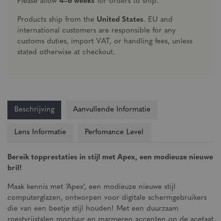
Please allow
4–6 weeks
for orders to ship.
Products ship from the
United States
. EU and
international customers are responsible for any
customs duties, import VAT, or handling fees, unless
stated otherwise at checkout.
Beschrijving
Aanvullende Informatie
Lens Informatie
Perfomance Level
Bereik topprestaties in stijl met Apex, een modieuze nieuwe
bril!
Maak kennis met ‘Apex’, een modieuze nieuwe stijl
computerglazen, ontworpen voor digitale schermgebruikers
die van een beetje stijl houden! Met een duurzaam
roestvrijstalen montuur en marmeren accenten op de acetaat