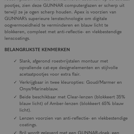
pootjes, zien deze GUNNAR computerglazen er scherp uit
terwijl ze je ogen scherp houden. Apex is voorzien van
GUNNAR’s superieure lenstechnologie om digitale
oogvermoeidheid te verminderen en blauw licht te
blokkeren, compleet met anti-reflectie- en vlekbestendige
lenscoatings.
BELANGRIJKSTE KENMERKEN
Slank, afgerond roestvrijstalen montuur met
opvallende cat-eye designelementen en stijlvolle
acetaatpootjes voor extra flair.
Verkrijgbaar in twee kleuropties: Goud/Marmer en
Onyx/Marineblauw.
Beide beschikbaar met Clear-lenzen (blokkeert 35%
blauw licht) of Amber-lenzen (blokkeert 65% blauw
licht).
Lenzen voorzien van anti-reflectie- en vlekbestendige
coatings.
Bril wordt geleverd met een GUNNAR-doek, een