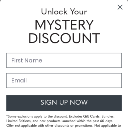
aanbiedingen en kortingsbonnen te
Unlock Your
ontvangen
MYSTERY
Vul uw email adres in en schrijf u in!
DISCOUNT
Subscribe
First Name
Support
Belangrijke Links
Email
Klantenservice
SIGN UP NOW
© 2025 Gunnar Optiks. All Rights Reserved. The World Leader in
Computer Eyewear and Blue Light Lens Technology.
*Some exclusions apply to the discount. Excludes Gift Cards, Bundles,
Limited Editions, and new products launched within the past 60 days.
Powered by
Tecframe ERP
Offer not applicable with other discounts or promotions. Not applicable to