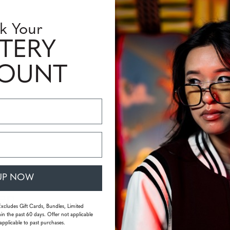
k Your
TERY
COUNT
brieven,
UP NOW
 en
Excludes Gift Cards, Bundles, Limited
vangen
in the past 60 days. Offer not applicable
applicable to past purchases.