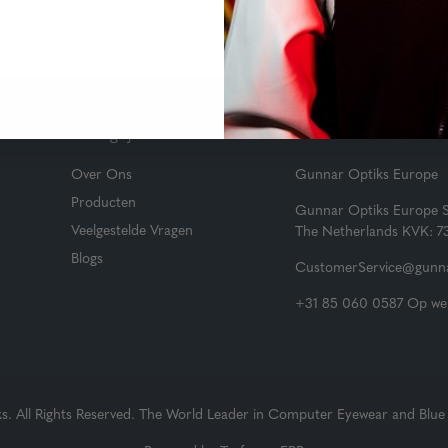
Belangrijke Links
Klantenservice
Over Ons
Gunnar Optiks Europe
Producten
Gunnar Optiks Europe 
Veelgestelde Vragen
The Netherlands KVK: 
Blogs
CustomerService@gunna
+31 85 060 0587 Op wer
 All Rights Reserved. The World Leader in Computer Eyewear and Blue 