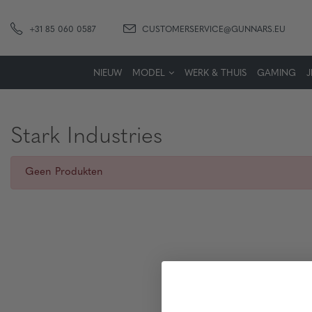
+31 85 060 0587
CUSTOMERSERVICE@GUNNARS.EU
NIEUW
MODEL
WERK & THUIS
GAMING
Stark Industries
Geen Produkten