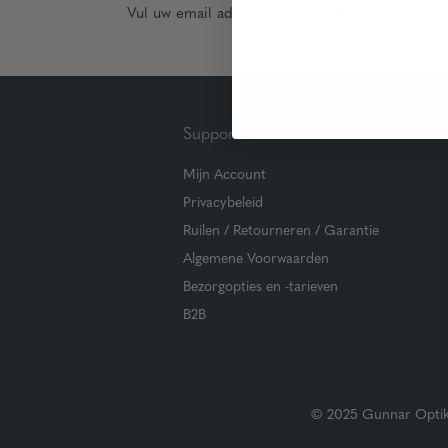
Vul uw email adres in en schrijf u in!
Support
Mijn Account
Privacybeleid
Ruilen / Retourneren / Garantie
Algemene Voorwaarden
Bezorgopties en -tarieven
B2B
© 2025 Gunnar Optiks.