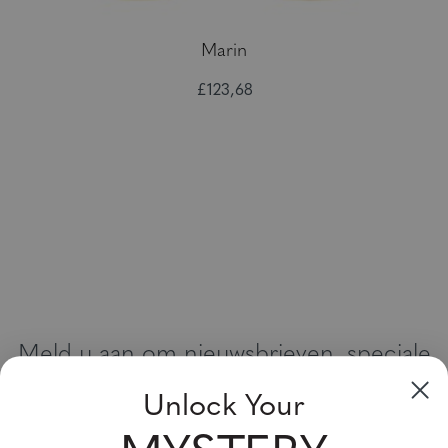
Marin
£123,68
Meld u aan om nieuwsbrieven, speciale
aanbiedingen en kortingsbonnen te
Unlock Your
ontvangen
Vul uw email adres in en schrijf u in!