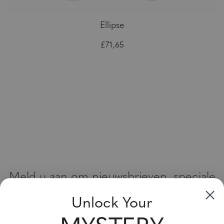
Ellipse
£71,65
Meld u aan om nieuwsbrieven, speciale
aanbiedingen en kortingsbonnen te
Unlock Your
ontvangen
Vul uw email adres in en schrijf u in!