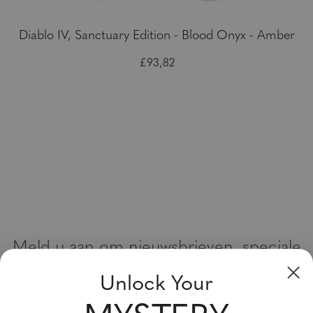
Diablo IV, Sanctuary Edition - Blood Onyx - Amber
£93,82
Meld u aan om nieuwsbrieven, speciale
aanbiedingen en kortingsbonnen te
Unlock Your
ontvangen
Vul uw email adres in en schrijf u in!