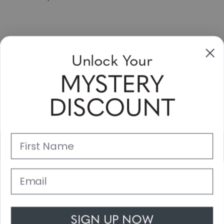
Unlock Your
Sign Up & Save
MYSTERY
Sale up to 20% off for your next purchase in this month!
DISCOUNT
Subscribe
First Name
Support
Main Links
Email
Customer Service
SIGN UP NOW