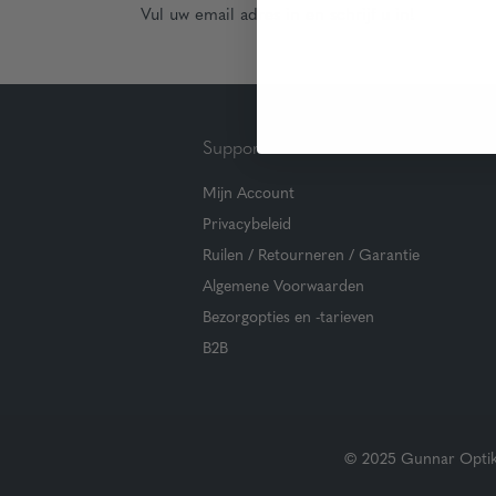
Vul uw email adres in en schrijf u in!
Support
Mijn Account
Privacybeleid
Ruilen / Retourneren / Garantie
Algemene Voorwaarden
Bezorgopties en -tarieven
B2B
© 2025 Gunnar Optiks.