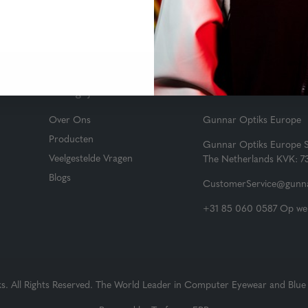
Belangrijke Links
Klantenservice
Over Ons
Gunnar Optiks Europe
Producten
Gunnar Optiks Europe 
Veelgestelde Vragen
The Netherlands KVK: 
Blogs
CustomerService@gunna
+31 85 060 0587 Op wer
 All Rights Reserved. The World Leader in Computer Eyewear and Blue 