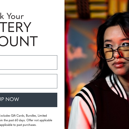
k Your
TERY
COUNT
brieven,
UP NOW
 en
Excludes Gift Cards, Bundles, Limited
vangen
in the past 60 days. Offer not applicable
applicable to past purchases.