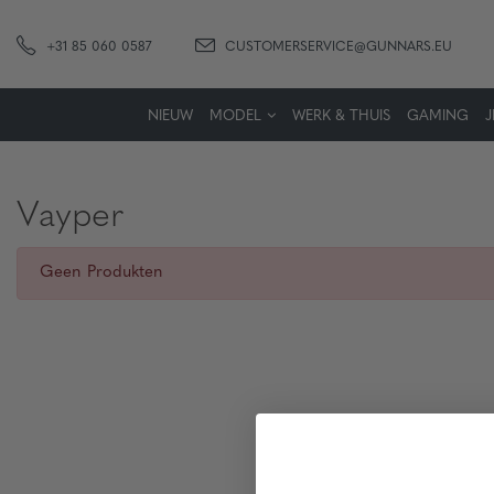
+31 85 060 0587
CUSTOMERSERVICE@GUNNARS.EU
NIEUW
MODEL
WERK & THUIS
GAMING
Vayper
Geen Produkten