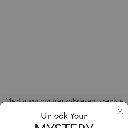
Meld u aan om nieuwsbrieven, speciale
aanbiedingen en kortingsbonnen te
Unlock Your
ontvangen
Vul uw email adres in en schrijf u in!