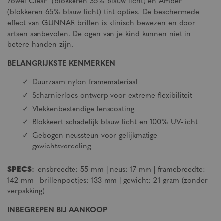
zowel Clear (blokkeren 35% blauw licht) en Amber
(blokkeren 65% blauw licht) tint opties. De beschermede
effect van GUNNAR brillen is klinisch bewezen en door
artsen aanbevolen. De ogen van je kind kunnen niet in
betere handen zijn.
BELANGRIJKSTE KENMERKEN
Duurzaam nylon framemateriaal
Scharnierloos ontwerp voor extreme flexibiliteit
Vlekkenbestendige lenscoating
Blokkeert schadelijk blauw licht en 100% UV-licht
Gebogen neussteun voor gelijkmatige
gewichtsverdeling
SPECS
:
lensbreedte: 55 mm | neus: 17 mm | framebreedte:
142 mm | brillenpootjes: 133 mm | gewicht: 21 gram (zonder
verpakking)
INBEGREPEN BIJ AANKOOP