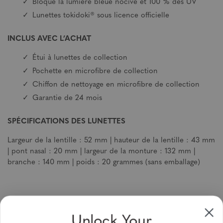
Bloque la lumière bleue nocive et 100 % des UV
Lunettes tokidoki® sous licence officielle
INCLUS AVEC L’ACHAT
Étui à lunettes de collection
Pochette en microfibre de collection
Chiffon de nettoyage en microfibre de collection
Garantie de 24 mois
SPÉCIFICATIONS DES LUNETTES
Largeur de la lentille : 52 mm | hauteur de la lentille : 43 mm
| pont nasal : 20 mm | largeur de la monture : 132 mm |
branche : 140 mm | poids : 20 grammes (sans emballage)
Unlock Your