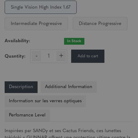
Single Vision High Index 1.67
Intermediate Progressive
Distance Progressive
Availability:
In Stock
-
+
Add to cart
Quantity:
Description
Additional Information
Information sur les verres optiques
Perfomance Level
Inspirées par SANDy et ses Cactus Friends, ces lunettes
tokidoki x GUNNAR offrent une protection ultime contre la