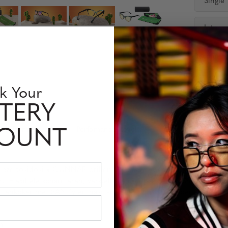
Single
Interm
Beschikb
Hoeveelh
k Your
TERY
s Informatie
Perfomance Level
COUNT
eze tokidoki x GUNNAR brillen de ultieme bescherming tegen bl
wart. Flexibele scharnieren, verstelbare neuspads en G-Shield® Pr
brillenkoker met SANDy en haar vrienden zijn inbegrepen. Zet een 
n