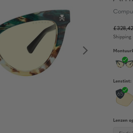
Comput
£328,4
Shipping 
Montuurk
Lenstint:
Lenzen op