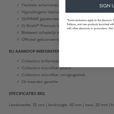
Flexibele scharnieren
SIGN 
Hypoallergene titanium neuspads, lasergegraveerd met
GUNNAR gepatenteerde lens technologie
*Some exclusions apply to the discount. 
Editions, and new products launched with
G-Shield® Premium lenscoating: antireflectie en vlek
with other discounts or promotions. Not 
Blokkeert schadelijk blauw licht en 100% UV-straling
Officieel gelicenseerde tokidoki® bril
BIJ AANKOOP INBEGREPEN
Collectors brillenkoker
Collectors microfiber pouch
Collectors microfiber reinigingsdoek
24 maanden garantie
SPECIFICATIES BRIL
Lensbreedte: 52 mm | lenshoogte: 43 mm | neus: 20 mm | fr