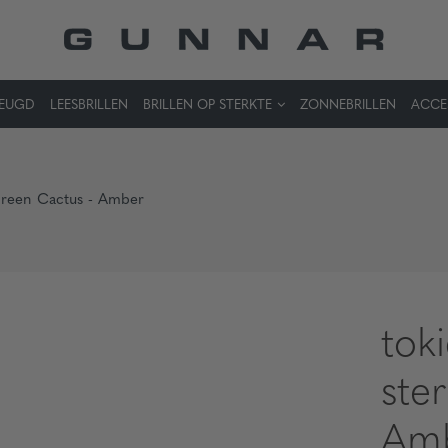
JEUGD
LEESBRILLEN
BRILLEN OP STERKTE
ZONNEBRILLEN
ACCE
Green Cactus - Amber
tok
ste
Am