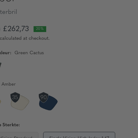
erbril
£262,73
2
20%
calculated at checkout.
leur:
Green Cactus
Amber
 Sterkte: