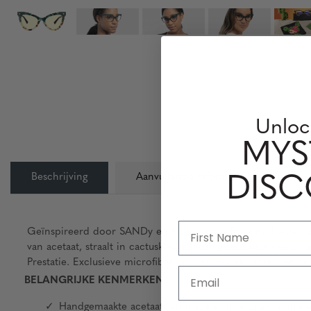
Unloc
MYS
Beschrijving
Aanvullende Informatie
Len
DIS
Geïnspireerd door SANDy en haar Cactus Friends, bieden d
van acetaat, straalt in cactuskleuren van groen, bruin en z
Prestatie. Exclusieve microfiber reinigingsdoek, pouch en 
Email
BELANGRIJKE KENMERKEN
Handgemaakte acetaat- en metalen montuurmateriale