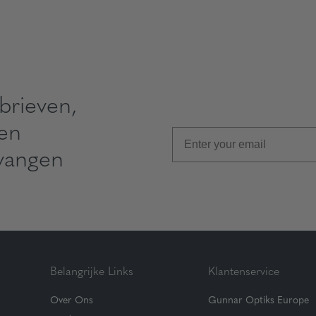
brieven,
 en
vangen
Belangrijke Links
Klantenservice
Over Ons
Gunnar Optiks Europe