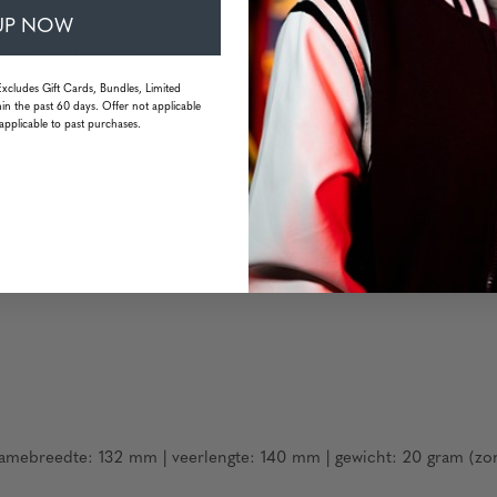
UP NOW
 het tokidoki-logo
Excludes Gift Cards, Bundles, Limited
in the past 60 days. Offer not applicable
bestendig
applicable to past purchases.
amebreedte: 132 mm | veerlengte: 140 mm | gewicht: 20 gram (zo