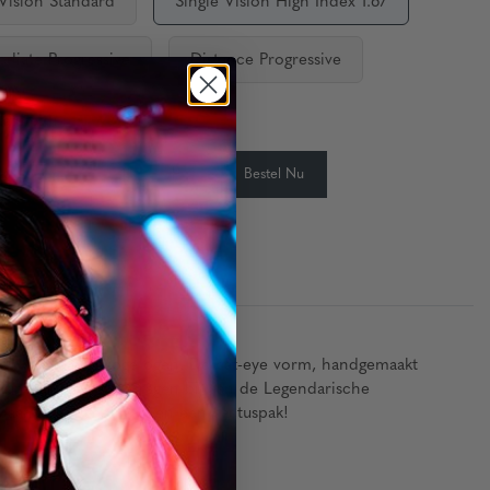
 Vision Standard
Single Vision High Index 1.67
ediate Progressive
Distance Progressive
aarheid:
Op Voorraad
-
+
Bestel Nu
eid:
auw licht en droge ogen. De cat-eye vorm, handgemaakt
emium lenscoatings dragen bij aan de Legendarische
paar op en geef je ogen een cactuspak!