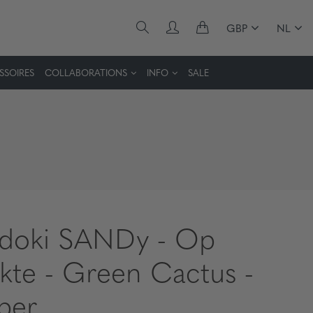
GBP
NL
SSOIRES
COLLABORATIONS
INFO
SALE
idoki SANDy - Op
rkte - Green Cactus -
ber