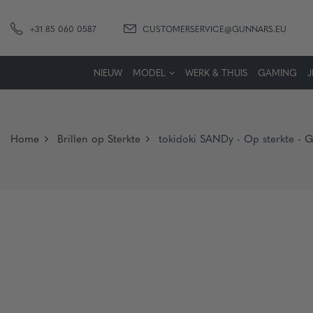
+31 85 060 0587
CUSTOMERSERVICE@GUNNARS.EU
NIEUW
MODEL
WERK & THUIS
GAMING
Home
Brillen op Sterkte
tokidoki SANDy - Op sterkte - 