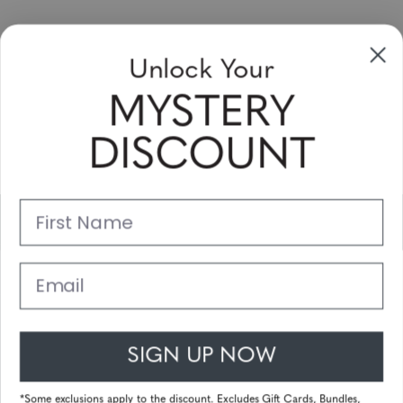
Unlock Your
Sign Up & Save
MYSTERY
Sale up to 20% off for your next purchase in this month!
DISCOUNT
Subscribe
First Name
Support
Main Links
Email
Customer Service
SIGN UP NOW
© 2025 Gunnar Optiks. All Rights Reserved. The World Leader in
Computer Eyewear and Blue Light Lens Technology.
*Some exclusions apply to the discount. Excludes Gift Cards, Bundles,