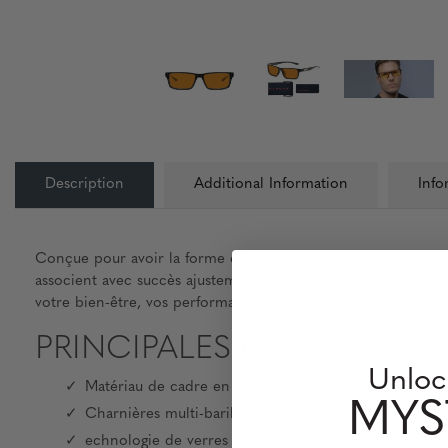
Description
Additional Information
Info
Conçue pour avoir la forme et la fonction parfaites, la RIO
associent avec succès ajustement, confort et style à des ma
votre bien-être, vos performances et votre expérience sur les
PRINCIPALES CARACTÉRIST
Unloc
Matériau de cadre en nylon durable
MYS
Charnières multi-barils robustes
echnologie de verres brevetée de Gunnar