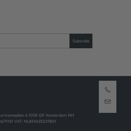
Subscribe
Surinameplein 6 1058 GP Amsterdam NH
73679151 VAT: NL859625539B01