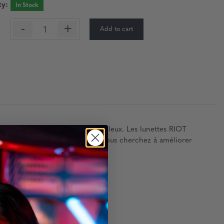
ty:
In Stock
-
+
Add to cart
:
eux le tout dans un confort fabuleux. Les lunettes RIOT
tyle de vie numérique. Lorsque vous cherchez à améliorer