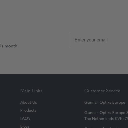
his month!
Main Links
Customer Service
About Us
Gunnar Optiks Europe
Products
Gunnar Optiks Europe 
FAQ's
The Netherlands KVK: 
Blogs