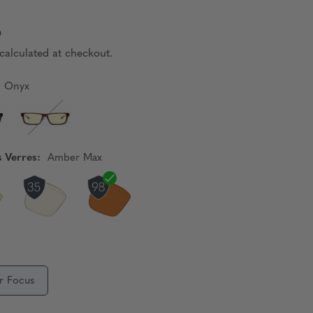
6
calculated at checkout.
Onyx
s Verres:
Amber Max
r Focus