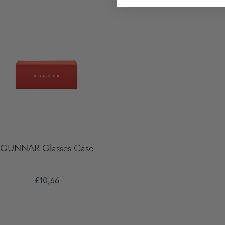
GUNNAR Glasses Case
£10,66