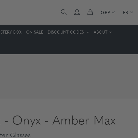
GBP
FR
STERY BOX
ON SALE
DISCOUNT CODES
ABOUT
t - Onyx - Amber Max
er Glasses