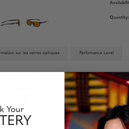
Availabili
Quantity
rmation sur les verres optiques
Perfomance Level
T est conçue pour se fondre harmonieusement avec tout visage et y
tériaux de monture légers pour donner un accent parfait à votre s
 écrans, la RIOT est la pour vous.
IQUES :
k Your
TERY