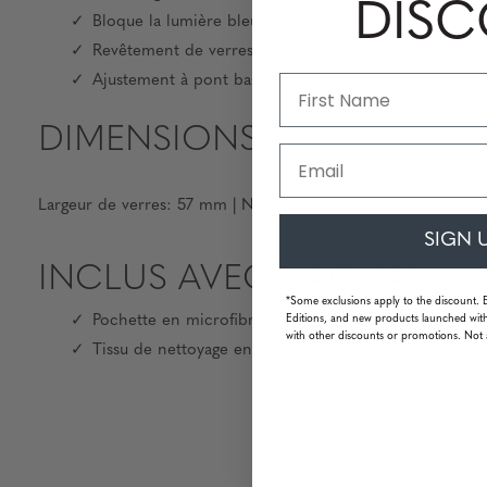
DIS
Bloque la lumière bleue nuisible et 100% UV
Revêtement de verres G-Shield ™: anti-réfléchissant 
Ajustement à pont bas compatible
DIMENSIONS :
Email
Largeur de verres: 57 mm | Nez: 16 mm | Largeur du cadre: 
SIGN 
INCLUS AVEC L'ACHAT :
*Some exclusions apply to the discount. 
Pochette en microfibre
Editions, and new products launched with
with other discounts or promotions. Not 
Tissu de nettoyage en microfibre