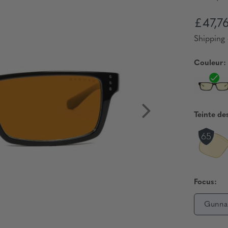
£47,7
Shipping 
Couleur:
Teinte de
Focus:
Gunna