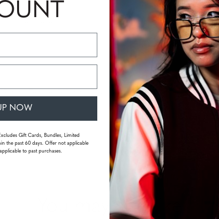
COUNT
à double facette
149 mm | Temple: 140 mm | Poids: 26 grammes (sans emballage)
UP NOW
Excludes Gift Cards, Bundles, Limited
in the past 60 days. Offer not applicable
applicable to past purchases.
You may also like