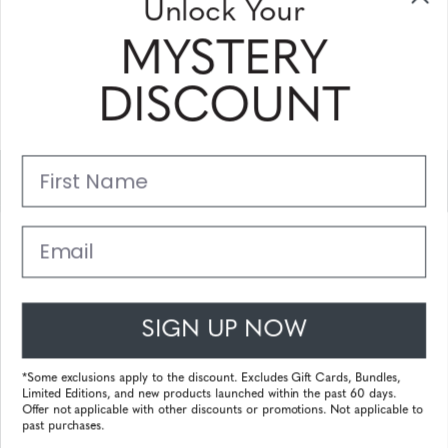
Unlock Your
Sign Up & Save
MYSTERY
Sale up to 20% off for your next purchase in this month!
DISCOUNT
Subscribe
First Name
Support
Main Links
Email
Customer Service
SIGN UP NOW
© 2025 Gunnar Optiks. All Rights Reserved. The World Leader in
Computer Eyewear and Blue Light Lens Technology.
*Some exclusions apply to the discount. Excludes Gift Cards, Bundles,
Limited Editions, and new products launched within the past 60 days.
Powered by
Tecframe ERP
Offer not applicable with other discounts or promotions. Not applicable to
past purchases.