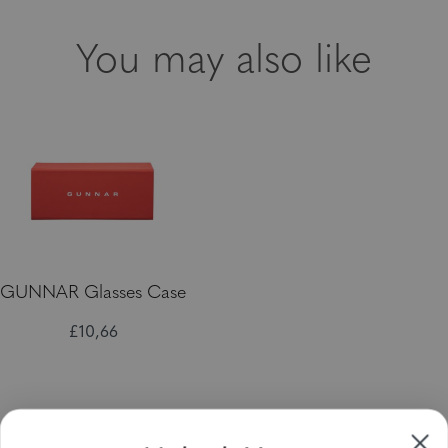
You may also like
GUNNAR Glasses Case
£10,66