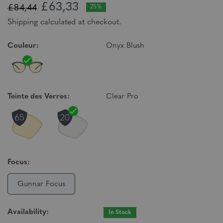
£63,33
£84,44
25%
Shipping calculated at checkout.
Couleur:
Onyx Blush
Teinte des Verres:
Clear Pro
Focus:
Gunnar Focus
Availability:
In Stock