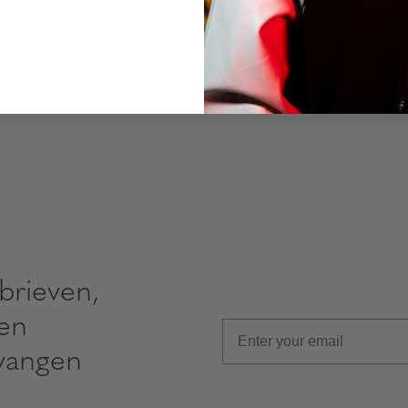
brieven,
 en
vangen