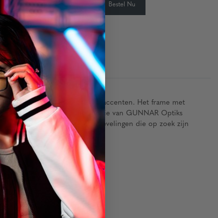
-
+
Bestel Nu
eid:
vrij staal met onyx- en gouden accenten. Het frame met
het nieuwste van de Strata-collectie van GUNNAR Optiks
-lens, ontworpen voor creatievelingen die op zoek zijn