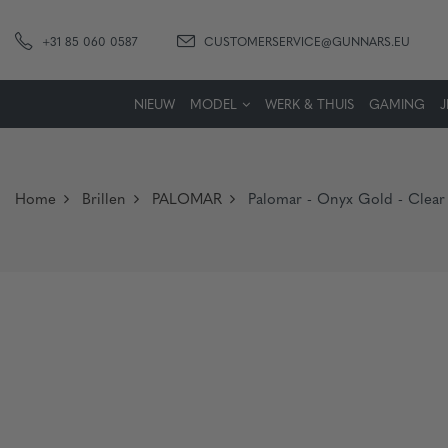
+31 85 060 0587
CUSTOMERSERVICE@GUNNARS.EU
NIEUW
MODEL
WERK & THUIS
GAMING
Home
Brillen
PALOMAR
Palomar - Onyx Gold - Clear