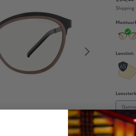
Shipping 
Montuurk
Lenstint:
Lenssterk
Gunna
Beschikb