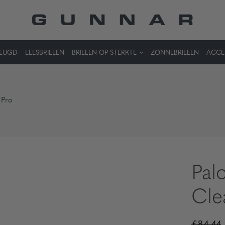
JEUGD
LEESBRILLEN
BRILLEN OP STERKTE
ZONNEBRILLEN
ACCE
 Pro
Pal
Cle
£84,44