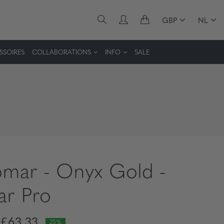
GBP
NL
SSOIRES
COLLABORATIONS
INFO
SALE
omar - Onyx Gold -
ar Pro
£63,33
25%