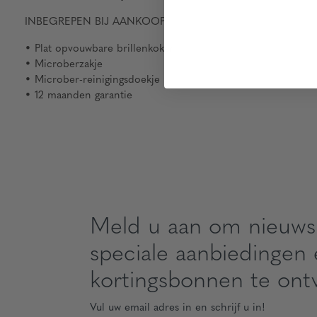
INBEGREPEN BIJ AANKOOP
• Plat opvouwbare brillenkoker
• Microberzakje
• Microber-reinigingsdoekje
• 12 maanden garantie
Meld u aan om nieuws
speciale aanbiedingen
kortingsbonnen te ont
Vul uw email adres in en schrijf u in!