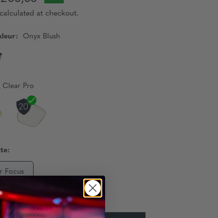
calculated at checkout.
leur:
Onyx Blush
Clear Pro
te:
r Focus
aarheid:
Op Voorraad