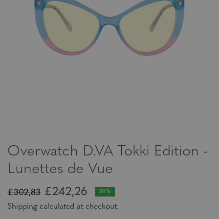
Overwatch D.VA Tokki Edition -
Lunettes de Vue
£242,26
£302,83
20%
Shipping calculated at checkout.