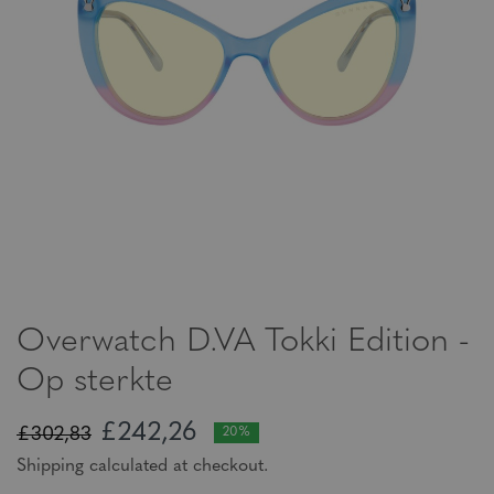
Overwatch D.VA Tokki Edition -
Op sterkte
£242,26
£302,83
20%
Shipping calculated at checkout.