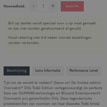
-
+
Bestel Nu
Hoeveelheid:
Bril op sterkte wordt speciaal voor u op maat gemaakt
en kan niet worden geretourneerd of geruild.
Houd rekening met 4-6 weken voordat bestellingen
worden verzonden.
Beschrijving
Lens Informatie
Perfomance Level
Tijd om de wereld te redden? Game on! De limited edition
Overwatch® D.Va Tokki Edition vertegenwoordigt de perfecte
fusie van GUNNAR-technologie en Blizzard Entertainment’s
Overwatch pro-gamer/heldin D.Va. Deze legendarische
prestatiebrillen zijn voorzien van haar klassieke Tokki kristal