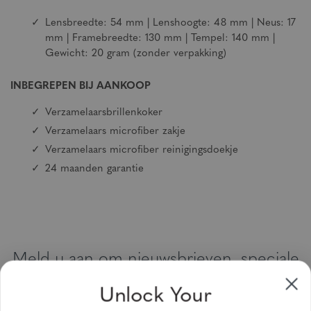
Lensbreedte: 54 mm | Lenshoogte: 48 mm | Neus: 17
mm | Framebreedte: 130 mm | Tempel: 140 mm |
Gewicht: 20 gram (zonder verpakking)
INBEGREPEN BIJ AANKOOP
Verzamelaarsbrillenkoker
Verzamelaars microfiber zakje
Verzamelaars microfiber reinigingsdoekje
24 maanden garantie
Meld u aan om nieuwsbrieven, speciale
aanbiedingen en kortingsbonnen te
Unlock Your
ontvangen