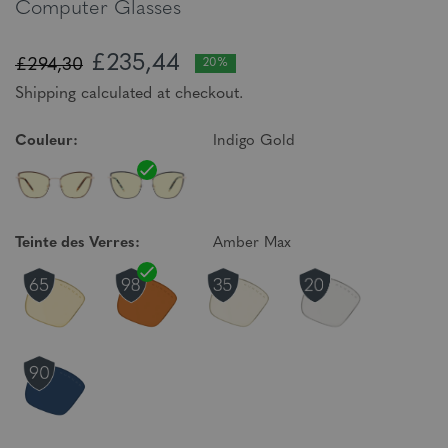
Computer Glasses
£235,44
£294,30
20%
Shipping calculated at checkout.
Couleur:
Indigo Gold
Teinte des Verres:
Amber Max