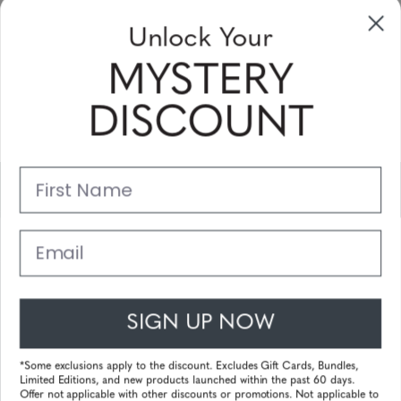
Unlock Your
Sign Up & Save
MYSTERY
Sale up to 20% off for your next purchase in this month!
DISCOUNT
Subscribe
First Name
Support
Main Links
Email
Customer Service
SIGN UP NOW
© 2025 Gunnar Optiks. All Rights Reserved. The World Leader in
Computer Eyewear and Blue Light Lens Technology.
*Some exclusions apply to the discount. Excludes Gift Cards, Bundles,
Limited Editions, and new products launched within the past 60 days.
Powered by
Tecframe ERP
Offer not applicable with other discounts or promotions. Not applicable to