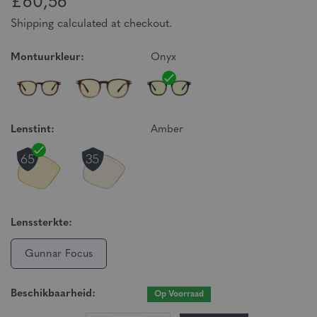
£60,56
Shipping calculated at checkout.
Montuurkleur:
Onyx
Lenstint:
Amber
Lenssterkte:
Gunnar Focus
Beschikbaarheid:
Op Voorraad