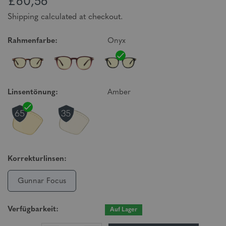
£60,56
Shipping calculated at checkout.
Rahmenfarbe:
Onyx
Linsentönung:
Amber
Korrekturlinsen:
Gunnar Focus
Verfügbarkeit:
Auf Lager