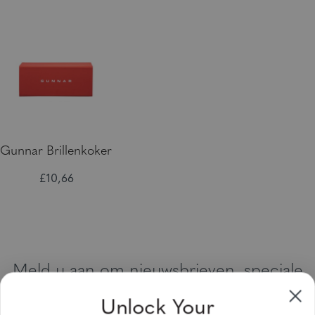
Gunnar Brillenkoker
£10,66
Meld u aan om nieuwsbrieven, speciale
aanbiedingen en kortingsbonnen te
Unlock Your
ontvangen