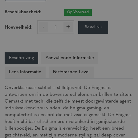
Beschikbaarheid:
Op Voorraad
-
+
Bestel Nu
Hoeveelheid:
Beschrijving
Aanvullende Informatie
Lens Informatie
Perfomance Level
Onverklaarbaar subtiel – stilletjes vet. De Enigma is
ontworpen om in de bovenste echelons van brillen te zitten.
Gemaakt met tech, die zelfs de meest doorgewinterde agent
indrukwekkend zou vinden, de Enigma gaming- en
computerbril is een bril die met visie is gemaakt. De Enigma
heeft multi-barrel scharnieren verankerd in geïnjecteerde
billenpootjes. De Enigma is evenwichtig, heeft een breed
gezichtsveld, en met zijn moderne styling, zal deep cover