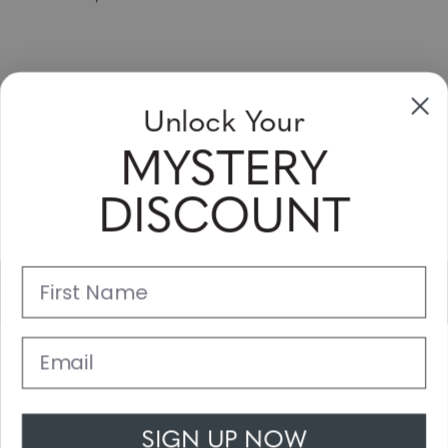
Unlock Your
Sign Up & Save
MYSTERY
Sale up to 20% off for your next purchase in this month!
DISCOUNT
Subscribe
First Name
Support
Main Links
Email
Customer Service
SIGN UP NOW