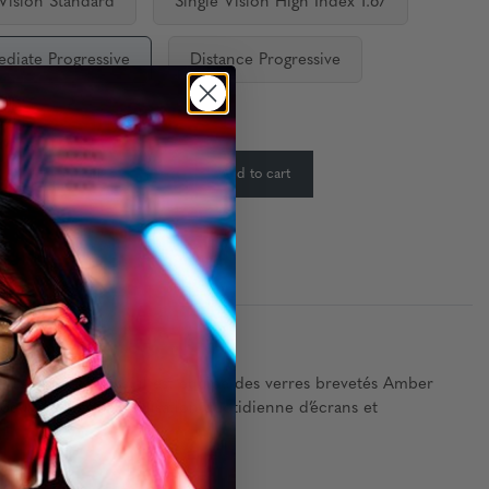
 Vision Standard
Single Vision High Index 1.67
ediate Progressive
Distance Progressive
ty:
In Stock
-
+
Add to cart
:
urs Slate et Moss, il est équipé des verres brevetés Amber
laire lors de l’utilisation quotidienne d’écrans et