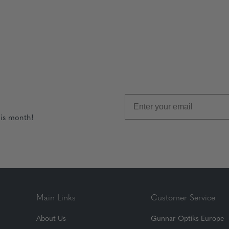
his month!
Main Links
Customer Service
About Us
Gunnar Optiks Europe