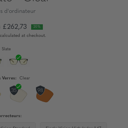
s d'ordinateur
£262,73
2
20%
calculated at checkout.
Slate
s Verres:
Clear
orrecteurs: