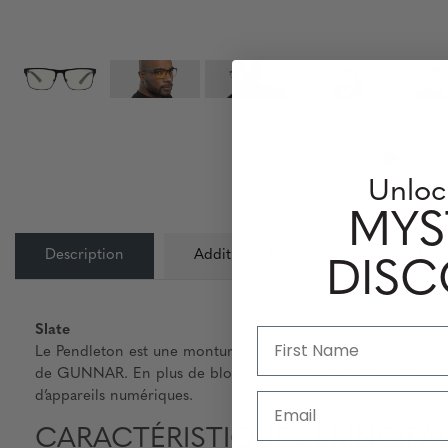
Unloc
MYS
Description
Additional Information
Info
DIS
Slate
Le Pendleton est une monture en acier inoxydable de haute qu
de GUNNAR. En plus de bloquer 65 % de la lumière bleue, ces 
d’appareils numériques.
Email
CARACTÉRISTIQUES PRINCIPA