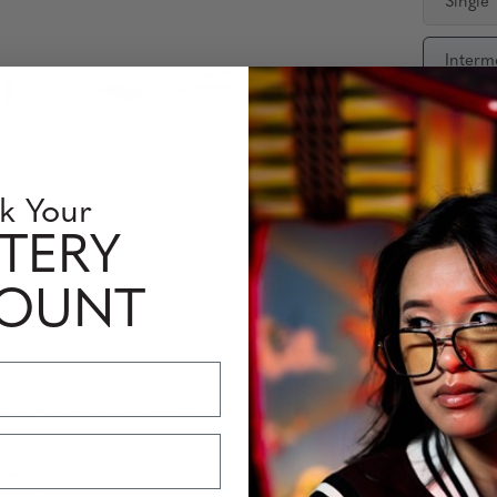
Single
Interm
Availabili
Quantity
k Your
TERY
rmation sur les verres optiques
Perfomance Level
COUNT
alité, conçue avec une inspiration militaire. Disponible en coule
verres améliorent la concentration et réduisent la sécheresse ocu
LES