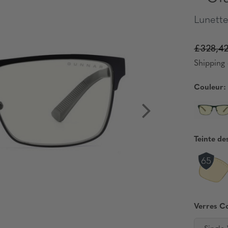
Lunette
£328,4
Shipping 
Couleur:
Teinte de
Verres C