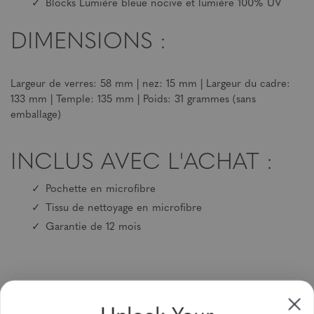
Blocks Lumière bleue nocive et lumière 100% UV
DIMENSIONS :
Largeur de verres: 58 mm | nez: 15 mm | Largeur du cadre:
133 mm | Temple: 135 mm | Poids: 31 grammes (sans
emballage)
INCLUS AVEC L'ACHAT :
Pochette en microfibre
Tissu de nettoyage en microfibre
Garantie de 12 mois