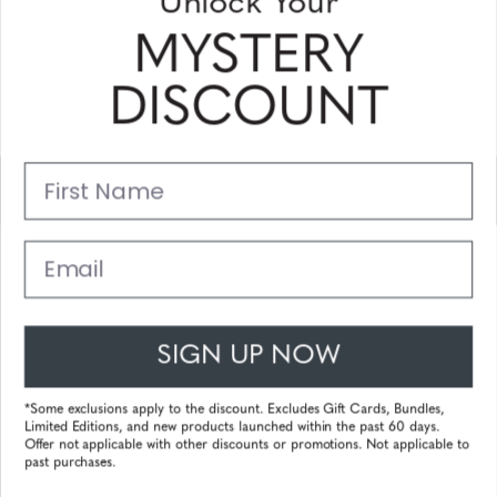
Unlock Your
Sign Up & Save
MYSTERY
Sale up to 20% off for your next purchase in this month!
DISCOUNT
Subscribe
First Name
Support
Main Links
Email
Customer Service
SIGN UP NOW
© 2025 Gunnar Optiks. All Rights Reserved. The World Leader in
Computer Eyewear and Blue Light Lens Technology.
*Some exclusions apply to the discount. Excludes Gift Cards, Bundles,
Limited Editions, and new products launched within the past 60 days.
Powered by
Tecframe ERP
Offer not applicable with other discounts or promotions. Not applicable to
past purchases.