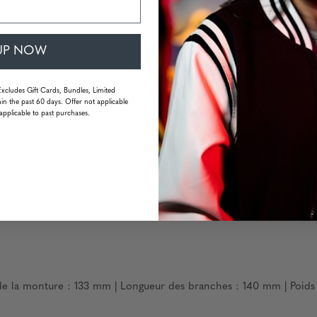
re premium
UP NOW
ésistant aux traces et oléophobe
Excludes Gift Cards, Bundles, Limited
in the past 60 days. Offer not applicable
applicable to past purchases.
de la monture : 133 mm | Longueur des branches : 140 mm | Poids 