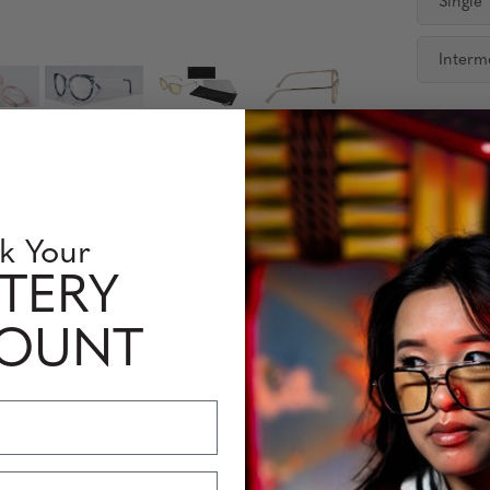
Single
Interm
Availabili
Quantity
k Your
rmation sur les verres optiques
Perfomance Level
TERY
COUNT
ie de notre collection Kista, le design chic Lahti offre un look de
m, disponible en trois coloris uniques, présente une partie sup
e nez réglables pour un confort accru et des teintes de lentilles