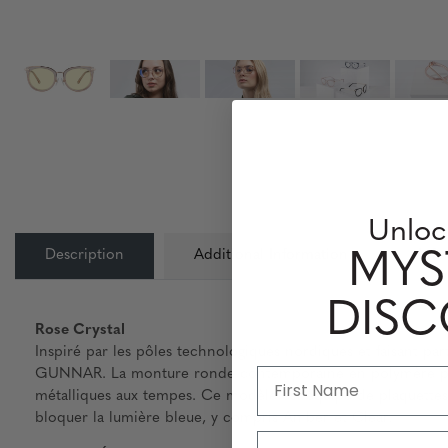
Unloc
Description
Additional Information
Info
MYS
DIS
Rose Crystal
Inspiré par les pôles technologiques nordiques et faisant part
GUNNAR. La monture ronde contemporaine en polymère premiu
métalliques aux tempes. Ce modèle est équipé de plaquettes d
bloquer la lumière bleue, y compris Amber et Clear.
Email