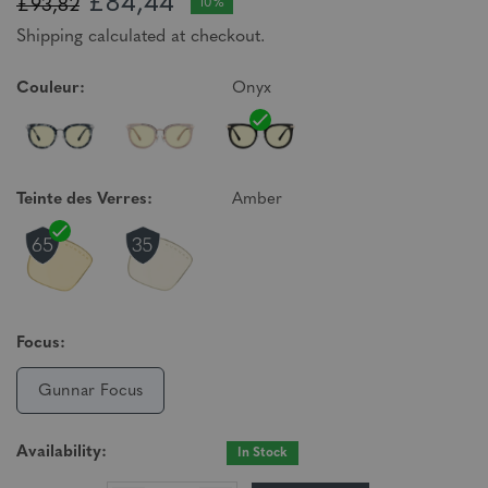
£84,44
£93,82
10%
Shipping calculated at checkout.
Couleur:
Onyx
Teinte des Verres:
Amber
Focus:
Gunnar Focus
Availability:
In Stock