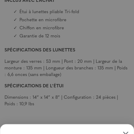
INCLUS AVEC L’ACHAT
Étui à lunettes pliable Tri-fold
Pochette en microfibre
Chiffon en microfibre
Garantie de 12 mois
SPÉCIFICATIONS DES LUNETTES
Largeur des verres : 53 mm | Pont : 20 mm | Largeur de la
monture : 135 mm | Longueur des branches : 135 mm | Poids
: 6,6 onces (sans emballage)
SPÉCIFICATIONS DE L’ÉTUI
Dimensions : 14” x 14” x 8” | Configuration : 24 pièces |
Poids : 10,9 lbs