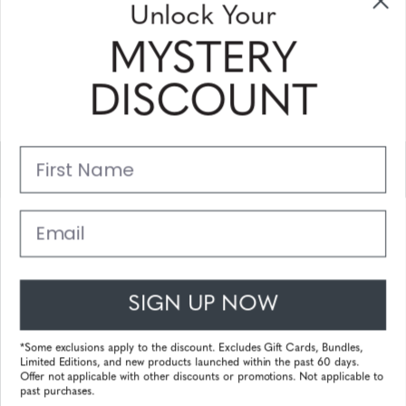
Unlock Your
Sign Up & Save
MYSTERY
Sale up to 20% off for your next purchase in this month!
DISCOUNT
Subscribe
First Name
Support
Main Links
Email
Customer Service
SIGN UP NOW
© 2025 Gunnar Optiks. All Rights Reserved. The World Leader in
Computer Eyewear and Blue Light Lens Technology.
*Some exclusions apply to the discount. Excludes Gift Cards, Bundles,
Limited Editions, and new products launched within the past 60 days.
Powered by
Tecframe ERP
Offer not applicable with other discounts or promotions. Not applicable to
past purchases.