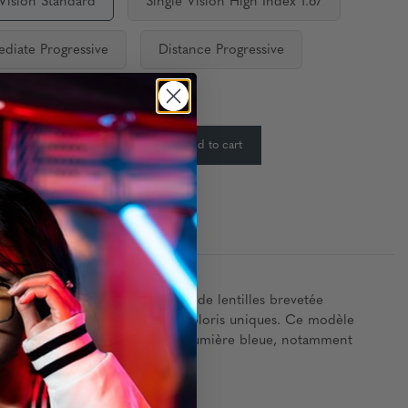
 Vision Standard
Single Vision High Index 1.67
ediate Progressive
Distance Progressive
ty:
In Stock
-
+
Add to cart
:
ontemporain avec la technologie de lentilles brevetée
e serrure. Disponible en trois coloris uniques. Ce modèle
oculaire numérique et bloquer la lumière bleue, notamment