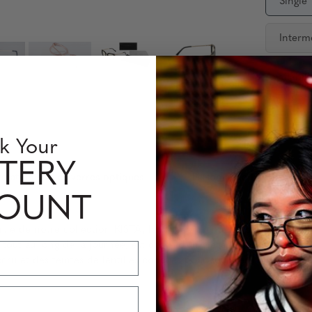
Single
Interm
Availabili
Quantity
k Your
TERY
rmation sur les verres optiques
Perfomance Level
COUNT
artie de notre collection KISTA, la KAIA présente un style carré c
tout au long de la journée, est dotée d’un élégant pont en trou d
cru et des teintes de lentilles conçues pour soulager la fatigue 