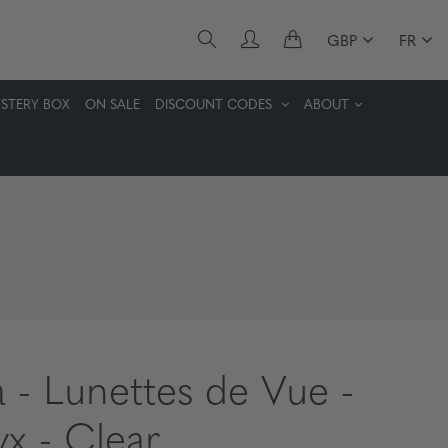
GBP
FR
STERY BOX
ON SALE
DISCOUNT CODES
ABOUT
a - Lunettes de Vue -
x - Clear