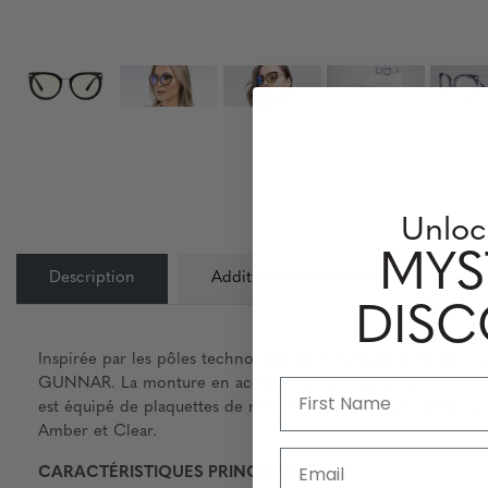
Unloc
MYS
Description
Additional Information
Info
DIS
Inspirée par les pôles technologiques nordiques et faisant p
GUNNAR. La monture en acétate brillant, offrant un confort 
est équipé de plaquettes de nez réglables pour un confort ac
Amber et Clear.
Email
CARACTÉRISTIQUES PRINCIPALES