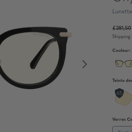
Lunette
£281,50
Shipping 
Couleur:
Teinte de
Verres C