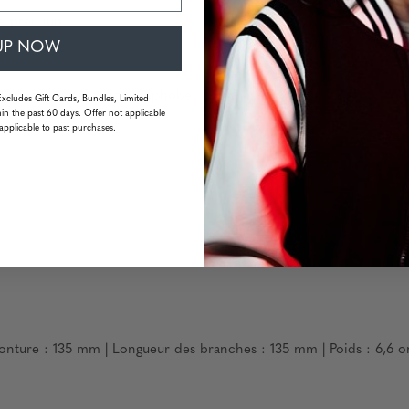
re premium
UP NOW
ésistant aux traces et oléophobe
Excludes Gift Cards, Bundles, Limited
in the past 60 days. Offer not applicable
applicable to past purchases.
onture : 135 mm | Longueur des branches : 135 mm | Poids : 6,6 o