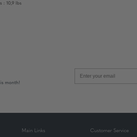
 : 10,9 lbs
his month!
Main Links
Customer Service