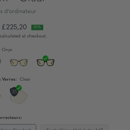
s d'ordinateur
£225,20
20%
calculated at checkout.
Onyx
s Verres:
Clear
orrecteurs: