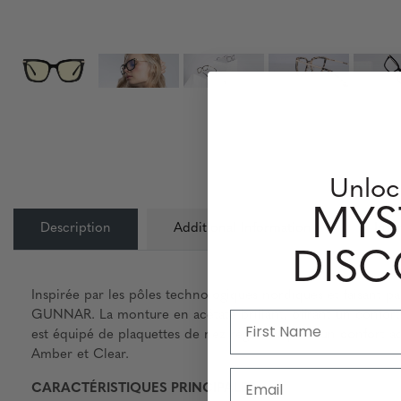
Unloc
MYS
Description
Additional Information
Info
DIS
Inspirée par les pôles technologiques nordiques et faisant p
GUNNAR. La monture en acétate brillant, offrant un confort 
est équipé de plaquettes de nez réglables pour un confort ac
Amber et Clear.
Email
CARACTÉRISTIQUES PRINCIPALES