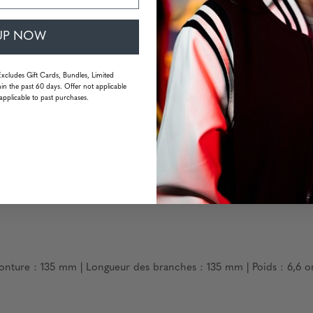
re premium
UP NOW
ésistant aux traces et oléophobe
Excludes Gift Cards, Bundles, Limited
in the past 60 days. Offer not applicable
applicable to past purchases.
onture : 135 mm | Longueur des branches : 135 mm | Poids : 6,6 o