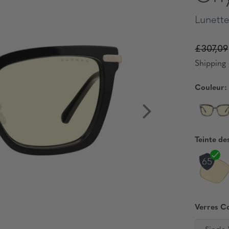
Lunette
£307,09
Shipping 
Couleur:
Teinte de
Verres C