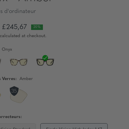
s d'ordinateur
£245,67
20%
calculated at checkout.
Onyx
s Verres:
Amber
orrecteurs: