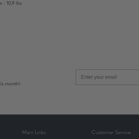
 : 10,9 lbs
his month!
Main Links
Customer Service