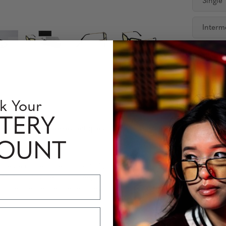
Single
Interm
Availabili
Quantity
k Your
TERY
rmation sur les verres optiques
Perfomance Level
COUNT
artie de notre collection KISTA, la KAIA présente un style carré c
tout au long de la journée, est dotée d’un élégant pont en trou d
cru et des teintes de lentilles conçues pour soulager la fatigue 