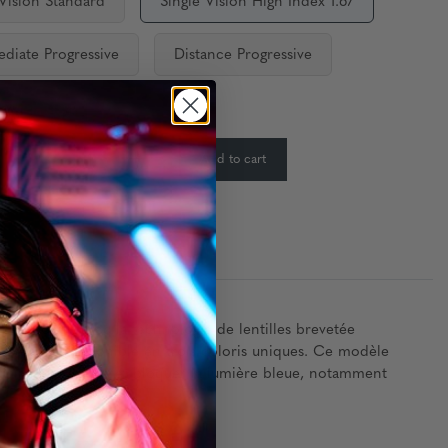
 Vision Standard
Single Vision High Index 1.67
ediate Progressive
Distance Progressive
ty:
In Stock
-
+
Add to cart
:
ontemporain avec la technologie de lentilles brevetée
e serrure. Disponible en trois coloris uniques. Ce modèle
oculaire numérique et bloquer la lumière bleue, notamment