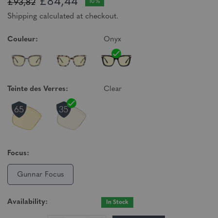
£84,44
£93,82
10%
Shipping calculated at checkout.
Couleur:
Onyx
Teinte des Verres:
Clear
Focus:
Gunnar Focus
Availability:
In Stock