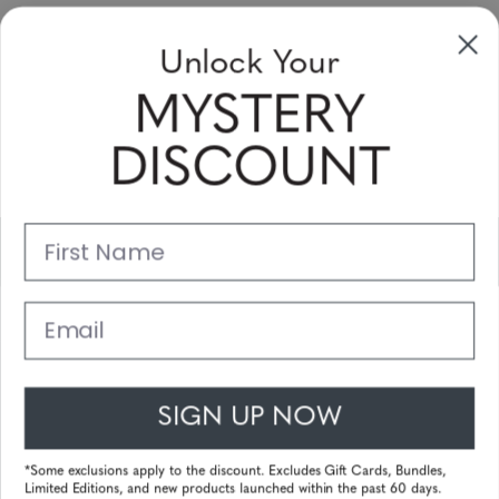
Unlock Your
Sign Up & Save
MYSTERY
Sale up to 20% off for your next purchase in this month!
DISCOUNT
Subscribe
First Name
Support
Main Links
Email
Customer Service
SIGN UP NOW
© 2025 Gunnar Optiks. All Rights Reserved. The World Leader in
Computer Eyewear and Blue Light Lens Technology.
*Some exclusions apply to the discount. Excludes Gift Cards, Bundles,
Limited Editions, and new products launched within the past 60 days.
Powered by
Tecframe ERP