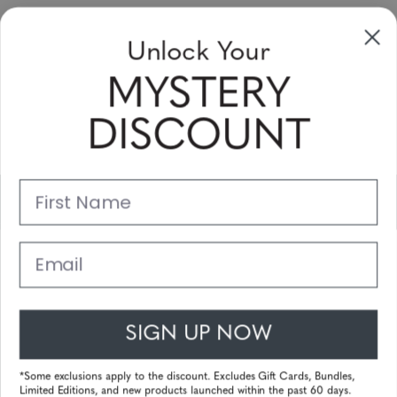
Unlock Your
Sign Up & Save
MYSTERY
Sale up to 20% off for your next purchase in this month!
DISCOUNT
Subscribe
First Name
Support
Main Links
Email
Customer Service
SIGN UP NOW
© 2025 Gunnar Optiks. All Rights Reserved. The World Leader in
Computer Eyewear and Blue Light Lens Technology.
*Some exclusions apply to the discount. Excludes Gift Cards, Bundles,
Limited Editions, and new products launched within the past 60 days.