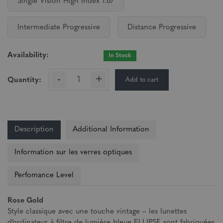
Single Vision High Index 1.67
Intermediate Progressive
Distance Progressive
Availability:
In Stock
-
+
Add to cart
Quantity:
Description
Additional Information
Information sur les verres optiques
Perfomance Level
Rose Gold
Style classique avec une touche vintage – les lunettes
d’ordinateur à filtre de lumière bleue ELLIPSE sont fabriquées