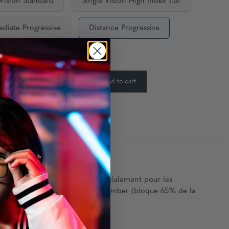
 Vision Standard
Single Vision High Index 1.67
ediate Progressive
Distance Progressive
ty:
In Stock
-
+
Add to cart
:
e la lumière bleue. Conçues spécialement pour les
oque 35% de la lumière bleue) et Amber (bloque 65% de la
nt entre de bonnes mains.