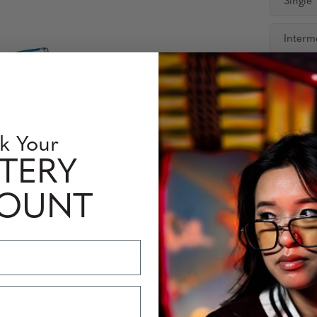
Single
Interm
Availabili
Quantity
k Your
TERY
rmation sur les verres optiques
Perfomance Level
COUNT
 avec Cruz de GUNNAR, les experts en technologie de filtration d
 verre à mise au point naturelle, disponible en teintes Clear (bl
 recommandées par les médecins. Les yeux de votre adolescent so