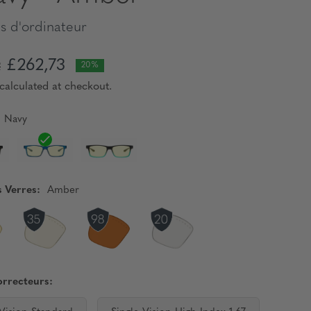
s d'ordinateur
£262,73
2
20%
calculated at checkout.
Navy
s Verres:
Amber
orrecteurs: