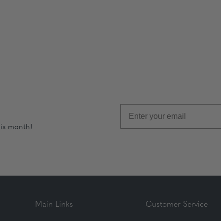
his month!
Main Links
Customer Service