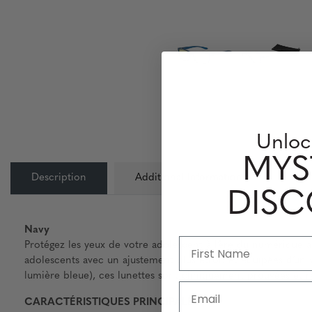
Unloc
MYS
Description
Additional Information
Info
DIS
Navy
Protégez les yeux de votre adolescent à l’ère du numérique
adolescents avec un ajustement plus étroit et équipées d’un
lumière bleue), ces lunettes sont cliniquement prouvées et
Email
CARACTÉRISTIQUES PRINCIPALES