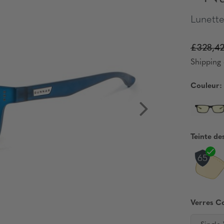
Lunette
£328,4
Shipping 
Couleur:
Teinte de
Verres C