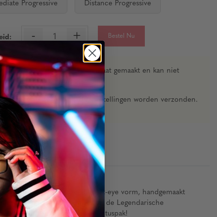
ediate Progressive
Distance Progressive
-
+
Bestel Nu
eid:
rkte wordt speciaal voor u op maat gemaakt en kan niet
etourneerd of geruild.
ing met 4-6 weken voordat bestellingen worden verzonden.
auw licht en droge ogen. De cat-eye vorm, handgemaakt
emium lenscoatings dragen bij aan de Legendarische
paar op en geef je ogen een cactuspak!