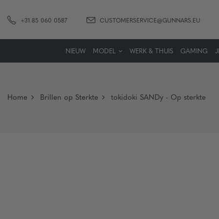
+31 85 060 0587
CUSTOMERSERVICE@GUNNARS.EU
NIEUW
MODEL
WERK & THUIS
GAMING
Home
Brillen op Sterkte
tokidoki SANDy - Op sterkte