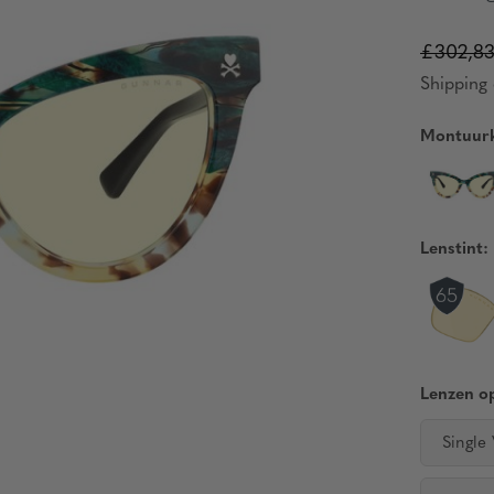
£302,8
Shipping 
Montuurk
Lenstint:
Lenzen op
Single