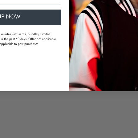
UP NOW
n
 het tokidoki-logo
Excludes Gift Cards, Bundles, Limited
in the past 60 days. Offer not applicable
applicable to past purchases.
bestendig