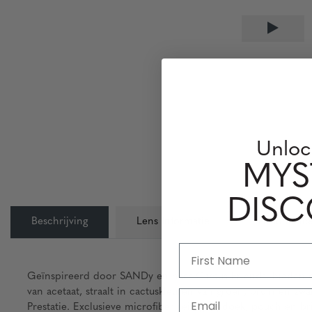
Unloc
MYS
DIS
Beschrijving
Lens Informatie
Perfomance
Geïnspireerd door SANDy en haar Cactus Friends, bieden d
van acetaat, straalt in cactuskleuren van groen, bruin en z
Email
Prestatie. Exclusieve microfiber reinigingsdoek, pouch en 