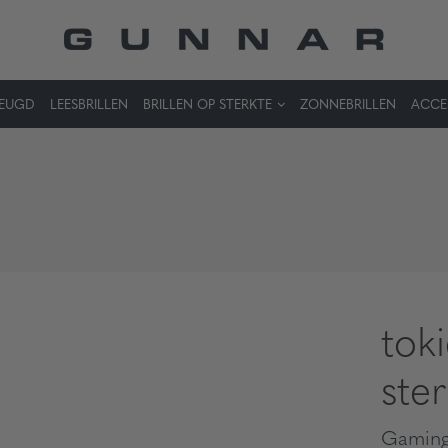
JEUGD
LEESBRILLEN
BRILLEN OP STERKTE
ZONNEBRILLEN
ACCE
tok
ste
Gaming