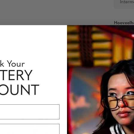
Interm
Hoeveelh
Bril op ste
worden ger
Houd reken
k Your
TERY
COUNT
 Level
eze tokidoki x GUNNAR brillen de ultieme bescherming tegen bl
wart. Flexibele scharnieren, verstelbare neuspads en G-Shield® Pr
brillenkoker met SANDy en haar vrienden zijn inbegrepen. Zet een 