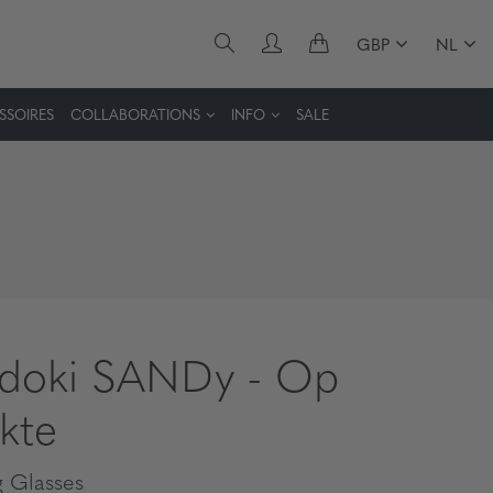
GBP
NL
SSOIRES
COLLABORATIONS
INFO
SALE
idoki SANDy - Op
rkte
 Glasses