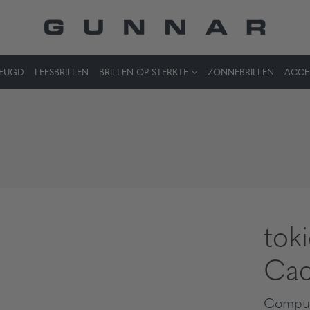
JEUGD
LEESBRILLEN
BRILLEN OP STERKTE
ZONNEBRILLEN
ACCE
tok
Cac
Comput