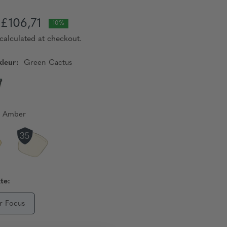
£106,71
10%
calculated at checkout.
leur:
Green Cactus
Amber
te:
r Focus