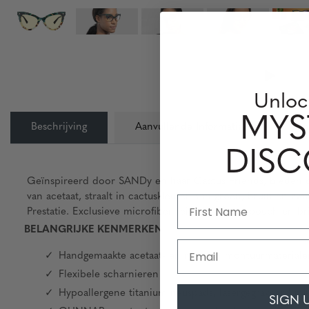
Unloc
MYS
Beschrijving
Aanvullende Informatie
Len
DIS
Geïnspireerd door SANDy en haar Cactus Friends, bieden d
van acetaat, straalt in cactuskleuren van groen, bruin en z
Prestatie. Exclusieve microfiber reinigingsdoek, pouch en 
BELANGRIJKE KENMERKEN
Email
Handgemaakte acetaat- en metalen montuurmateriale
Flexibele scharnieren
Hypoallergene titanium neuspads, lasergegraveerd met
SIGN 