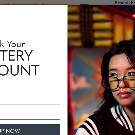
Beschikb
Hoeveelh
k Your
TERY
s Informatie
Perfomance Level
COUNT
eze tokidoki x GUNNAR brillen de ultieme bescherming tegen bl
wart. Flexibele scharnieren, verstelbare neuspads en G-Shield® Pr
brillenkoker met SANDy en haar vrienden zijn inbegrepen. Zet een 
n
 het tokidoki-logo
UP NOW