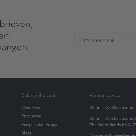
brieven,
 en
vangen
Belangrijke Links
Klantenservice
Over Ons
Gunnar Optiks Europe
Producten
Gunnar Optiks Europe 
Veelgestelde Vragen
The Netherlands KVK: 
Blogs