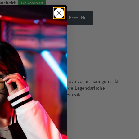
aarheid:
Op Voorraad
-
+
Bestel Nu
eid:
auw licht en droge ogen. De cat-eye vorm, handgemaakt
emium lenscoatings dragen bij aan de Legendarische
paar op en geef je ogen een cactuspak!