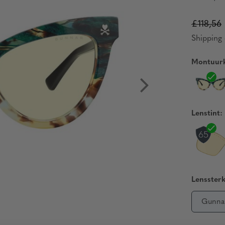
£118,56
Shipping 
Montuurk
Lenstint:
Lenssterk
Gunna