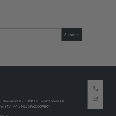
Subscribe
Surinameplein 6 1058 GP Amsterdam NH
73679151 VAT: NL859625539B01