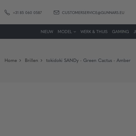
+31 85 060 0587
CUSTOMERSERVICE@GUNNARS.EU
NIEUW
MODEL
WERK & THUIS
GAMING
Home
Brillen
tokidoki SANDy - Green Cactus - Amber