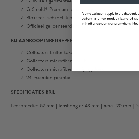
GUNNAR gepatenteerde lens technologie
G-Shield® Premium lenscoating: antireflectie en vlek
*Some exclusions apply to the discount. 
Blokkeert schadelijk blauw licht en 100% UV-straling
Editions, and new products launched with
with other discounts or promotions. Not 
Officieel gelicenseerde tokidoki® bril
BIJ AANKOOP INBEGREPEN
Collectors brillenkoker
Collectors microfiber pouch
Collectors microfiber reinigingsdoek
24 maanden garantie
SPECIFICATIES BRIL
Lensbreedte: 52 mm | lenshoogte: 43 mm | neus: 20 mm | fr