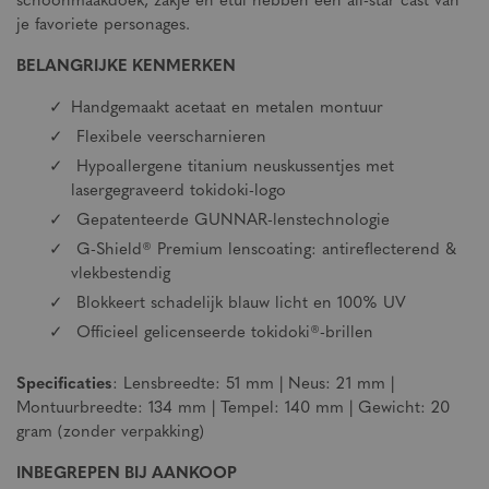
schoonmaakdoek, zakje en etui hebben een all-star cast van
je favoriete personages.
BELANGRIJKE KENMERKEN
Handgemaakt acetaat en metalen montuur
Flexibele veerscharnieren
Hypoallergene titanium neuskussentjes met
lasergegraveerd tokidoki-logo
Gepatenteerde GUNNAR-lenstechnologie
G-Shield® Premium lenscoating: antireflecterend &
vlekbestendig
Blokkeert schadelijk blauw licht en 100% UV
Officieel gelicenseerde tokidoki®-brillen
Specificaties
: Lensbreedte: 51 mm | Neus: 21 mm |
Montuurbreedte: 134 mm | Tempel: 140 mm | Gewicht: 20
gram (zonder verpakking)
INBEGREPEN BIJ AANKOOP