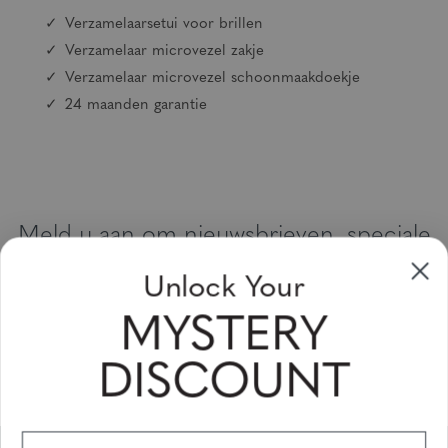
Verzamelaarsetui voor brillen
Verzamelaar microvezel zakje
Verzamelaar microvezel schoonmaakdoekje
24 maanden garantie
Meld u aan om nieuwsbrieven, speciale
aanbiedingen en kortingsbonnen te
Unlock Your
ontvangen
MYSTERY
Vul uw email adres in en schrijf u in!
DISCOUNT
Subscribe
First Name