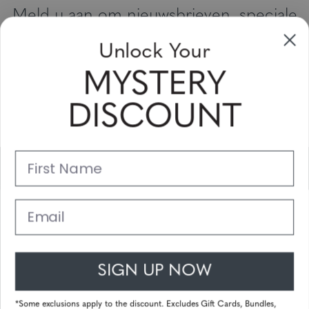
Meld u aan om nieuwsbrieven, speciale
aanbiedingen en kortingsbonnen te
Unlock Your
ontvangen
MYSTERY
Vul uw email adres in en schrijf u in!
DISCOUNT
Subscribe
First Name
Support
Belangrijke Links
Email
Klantenservice
SIGN UP NOW
© 2025 Gunnar Optiks. All Rights Reserved. The World Leader in
Computer Eyewear and Blue Light Lens Technology.
*Some exclusions apply to the discount. Excludes Gift Cards, Bundles,