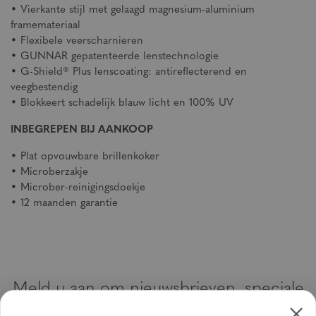
• Vierkante stijl met gelaagd magnesium-aluminium
framemateriaal
• Flexibele veerscharnieren
• GUNNAR gepatenteerde lenstechnologie
• G-Shield® Plus lenscoating: antireflecterend en
veegbestendig
• Blokkeert schadelijk blauw licht en 100% UV
INBEGREPEN BIJ AANKOOP
• Plat opvouwbare brillenkoker
• Microberzakje
• Microber-reinigingsdoekje
• 12 maanden garantie
Meld u aan om nieuwsbrieven, speciale
aanbiedingen en kortingsbonnen te