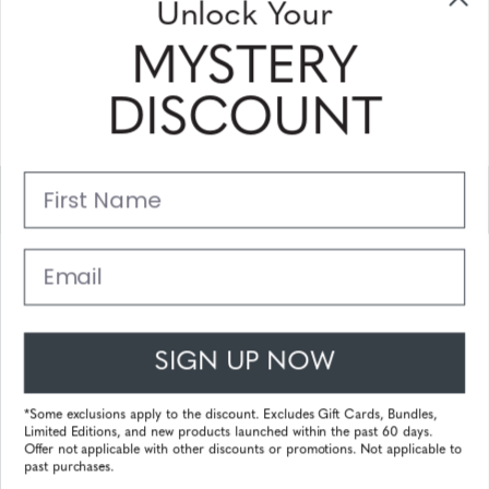
Unlock Your
ontvangen
MYSTERY
Vul uw email adres in en schrijf u in!
DISCOUNT
Subscribe
First Name
Support
Belangrijke Links
Email
Klantenservice
SIGN UP NOW
© 2025 Gunnar Optiks. All Rights Reserved. The World Leader in
Computer Eyewear and Blue Light Lens Technology.
*Some exclusions apply to the discount. Excludes Gift Cards, Bundles,
Limited Editions, and new products launched within the past 60 days.
Powered by
Tecframe ERP
Offer not applicable with other discounts or promotions. Not applicable to
past purchases.