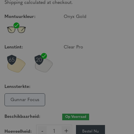
Shipping calculated at checkout.
Montuurkleur:
Onyx Gold
Lenstint:
Clear Pro
Lenssterkte:
Gunnar Focus
Beschikbaarheid:
Op Voorraad
-
+
Bestel Nu
Hoeveelheid: