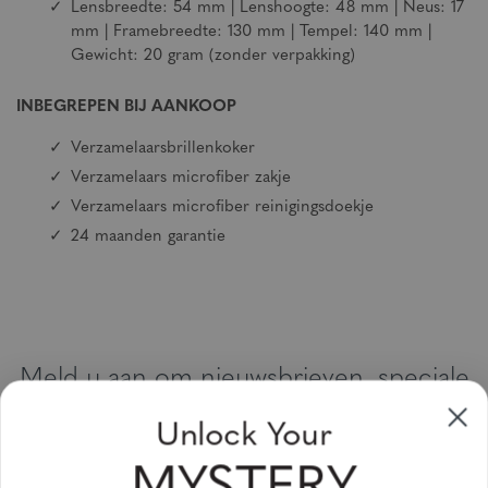
Lensbreedte: 54 mm | Lenshoogte: 48 mm | Neus: 17
mm | Framebreedte: 130 mm | Tempel: 140 mm |
Gewicht: 20 gram (zonder verpakking)
INBEGREPEN BIJ AANKOOP
Verzamelaarsbrillenkoker
Verzamelaars microfiber zakje
Verzamelaars microfiber reinigingsdoekje
24 maanden garantie
Meld u aan om nieuwsbrieven, speciale
aanbiedingen en kortingsbonnen te
Unlock Your
ontvangen
Vul uw email adres in en schrijf u in!