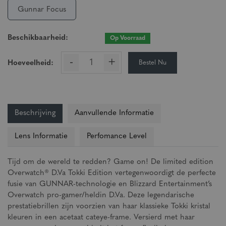
Gunnar Focus
Beschikbaarheid:
Op Voorraad
-
+
Bestel Nu
Hoeveelheid:
Beschrijving
Aanvullende Informatie
Lens Informatie
Perfomance Level
Tijd om de wereld te redden? Game on! De limited edition
Overwatch® D.Va Tokki Edition vertegenwoordigt de perfecte
fusie van GUNNAR-technologie en Blizzard Entertainment’s
Overwatch pro-gamer/heldin D.Va. Deze legendarische
prestatiebrillen zijn voorzien van haar klassieke Tokki kristal
kleuren in een acetaat cateye-frame. Versierd met haar