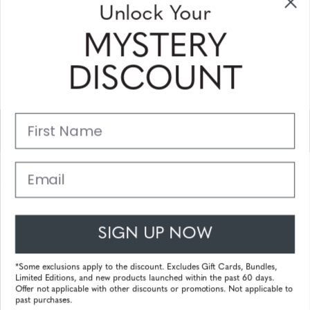
Unlock Your
ontvangen
MYSTERY
Vul uw email adres in en schrijf u in!
DISCOUNT
Subscribe
First Name
Support
Belangrijke Links
Email
Klantenservice
SIGN UP NOW
© 2025 Gunnar Optiks. All Rights Reserved. The World Leader in
Computer Eyewear and Blue Light Lens Technology.
*Some exclusions apply to the discount. Excludes Gift Cards, Bundles,
Limited Editions, and new products launched within the past 60 days.
Powered by
Tecframe ERP
Offer not applicable with other discounts or promotions. Not applicable to
past purchases.