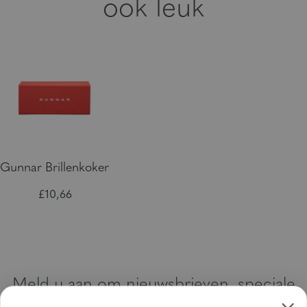
ook leuk
Gunnar Brillenkoker
£10,66
Meld u aan om nieuwsbrieven, speciale
aanbiedingen en kortingsbonnen te