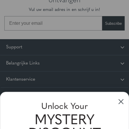
ontvangen
Vul uw email adres in en schrijf u in!
Subscribe
Unlock Your
MYSTERY
Support
DISCOUNT
Belangrijke Links
First Name
Klantenservice
Email
© 2025 Gunnar Optiks. All Rights Reserved. The World Leader in
Computer Eyewear and Blue Light Lens Technology.
Powered by
Tecframe ERP
SIGN UP NOW