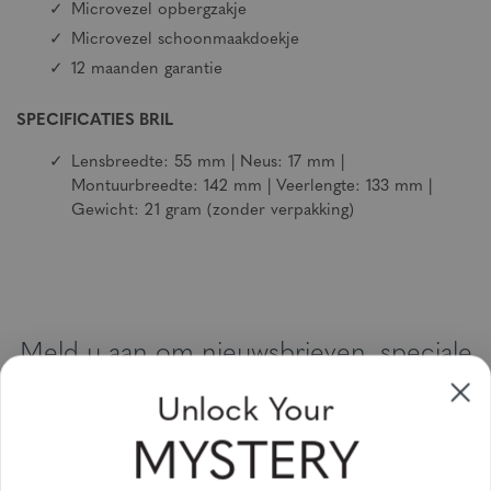
Microvezel opbergzakje
Microvezel schoonmaakdoekje
12 maanden garantie
SPECIFICATIES BRIL
Lensbreedte: 55 mm | Neus: 17 mm |
Montuurbreedte: 142 mm | Veerlengte: 133 mm |
Gewicht: 21 gram (zonder verpakking)
Meld u aan om nieuwsbrieven, speciale
aanbiedingen en kortingsbonnen te
Unlock Your
ontvangen
MYSTERY
Vul uw email adres in en schrijf u in!