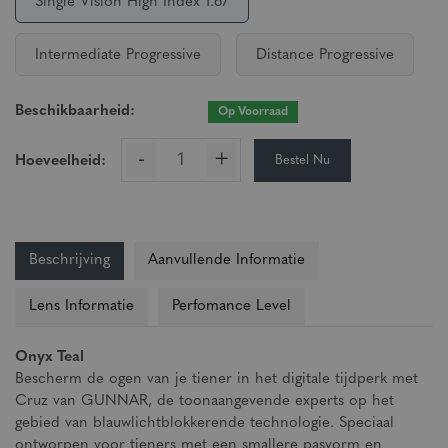
Single Vision High Index 1.67
Intermediate Progressive
Distance Progressive
Beschikbaarheid:
Op Voorraad
-
+
Bestel Nu
Hoeveelheid:
Beschrijving
Aanvullende Informatie
Lens Informatie
Perfomance Level
Onyx Teal
Bescherm de ogen van je tiener in het digitale tijdperk met
Cruz van GUNNAR, de toonaangevende experts op het
gebied van blauwlichtblokkerende technologie. Speciaal
ontworpen voor tieners met een smallere pasvorm en