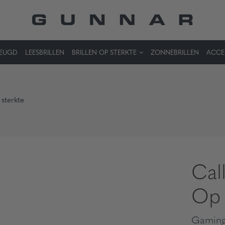
JEUGD
LEESBRILLEN
BRILLEN OP STERKTE
ZONNEBRILLEN
ACCE
sterkte
Cal
Op 
Gaming