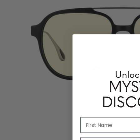
Unloc
MYS
DIS