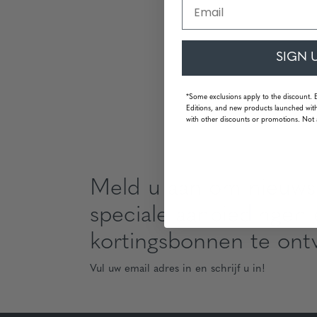
Email
SIGN 
*Some exclusions apply to the discount. 
Editions, and new products launched with
with other discounts or promotions. Not 
Meld u aan om nieuws
speciale aanbiedingen
kortingsbonnen te ont
Vul uw email adres in en schrijf u in!