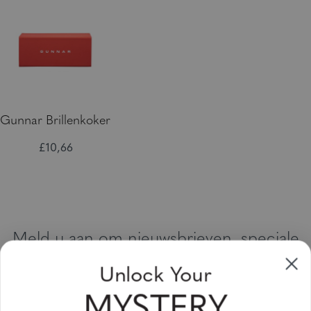
Gunnar Brillenkoker
£10,66
Meld u aan om nieuwsbrieven, speciale
aanbiedingen en kortingsbonnen te
Unlock Your
ontvangen
MYSTERY
Vul uw email adres in en schrijf u in!